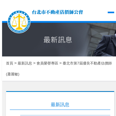
台北市不動產估價師公
>
>
>
首頁
最新訊息
會員榮譽專區
臺北市第7屆優良不動產估價師
(蕭麗敏)
最新訊息