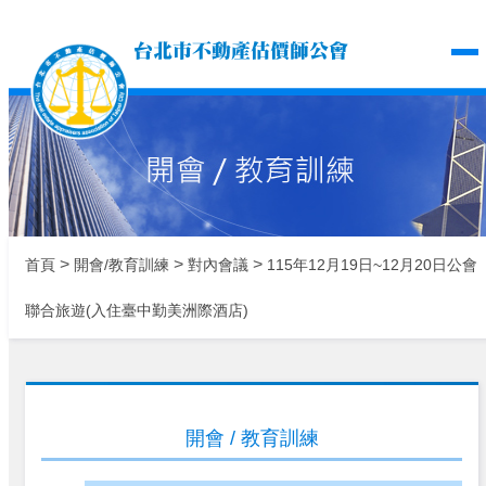
台北市不動產估價師公
>
>
>
首頁
開會/教育訓練
對內會議
115年12月19日~12月20日公會
聯合旅遊(入住臺中勤美洲際酒店)
開會 / 教育訓練