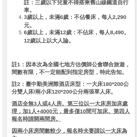
註：三歲以下兒童不得搭乘舊山線鐵道自行
車。
3
歲以上，未滿6歲：不佔餐床，每人2,290
元。
6
歲以上，未滿12歲：不佔床，每人8,490。
12歲以上以大人論。
註1：
因本次為全國七地方估價師公會聯合旅遊，
間數有限，不一定能配到指定房型，特此告知。
註2：
臺中勤美洲際酒店床型：一大床180*200公
分雙人床/兩小床120*200公分兩張單人床。
酒店全無3人或4人房。第三位以一大床房加床處
理，加1人+4000元，最多僅10間可加床。第四人
報名時請開兩間房。
因兩小床房間數較少，報名時夫妻請以一大床為