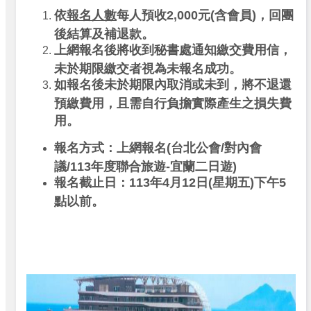
依
報名人數
每人預收2,000元(含會員)，回團
後結算及補退款。
上網報名後將收到秘書處通知繳交費用信，
未於期限繳交者視為未報名成功。
如報名後未於期限內取消或未到，將不退還
預繳費用，且需自行負擔實際產生之損失費
用。
報名方式：上網報名(台北公會/對內會
議/113年度聯合旅遊-宜蘭二日遊)
報名截止日：113年4月12日(星期五)下午5
點以前。