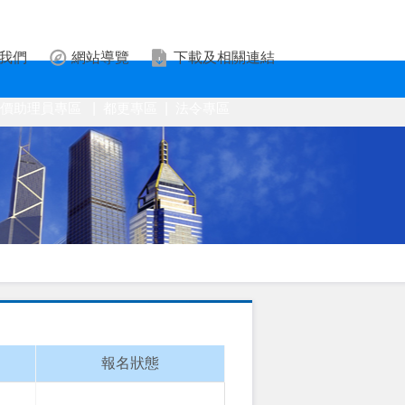
我們
網站導覽
下載及相關連結
估價助理員專區
|
都更專區
|
法令專區
報名狀態