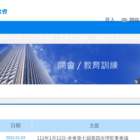
產估價師公會
登入
聯絡
價助理員名錄
|
理監事名錄
|
開會/教育訓練
|
最新訊息
|
估價師/
日期
主題
111年1月11日-本會第七屆第四次理監事會議
2022.01.03