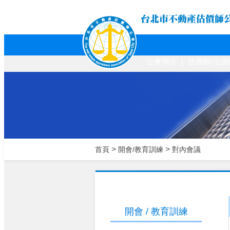
台北市不動
公會簡介
|
估價師/估
>
>
首頁
開會/教育訓練
對內會議
開會 / 教育訓練