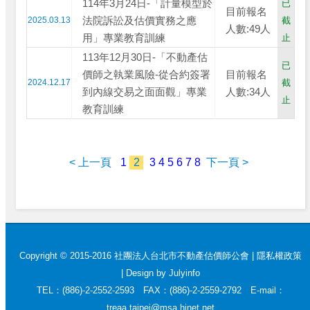
114年3月24日-「計量模型於
已
目前報名
法院訴訟及估價實務之應
2025.03.13
截
人數:49人
用」專業教育訓練
止
113年12月30日-「不動產估
已
價師之執業風險-從合約簽署
目前報名
2024.12.17
截
到內線交易之面面觀」專業
人數:34人
止
教育訓練
< 上一頁
1
2
3
4
5
6
7
8
下一頁 >
Copyright © 2015-2016 社團法人台北市不動產估價師公會 |
隱私權政策
|
Design by Julyinfo
TEL：(886)-2-2552-2593 FAX：(886)-2-2559-2792 E-mail：
treaa.taipei@msa.hinet.net