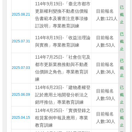
114年9月19日-「臺北市都市
已
更新權利變換不動產估價報
目前報名
2025.08.21
截
告書範本及審查注意事項修
人數:121人
止
訂說明」專業教育訓練
已
114年8月19日-「收益法理論
目前報名
2025.07.31
截
與實務」專業教育訓練
人數:53人
止
114年7月25日-「社會住宅及
已
都市更新業務推動與不動產
目前報名
2025.07.03
截
估價師之角色」專業教育訓
人數:36人
止
練
114年6月23日-「建物產權登
已
目前報名
記於應用土地開發分析法之
2025.06.09
截
人數:59人
銷坪推估」專業教育訓練
止
114年4月25日-「實價登錄之
已
目前報名
租賃案例申報及應用」專業
2025.04.15
截
人數:30人
教育訓練
止