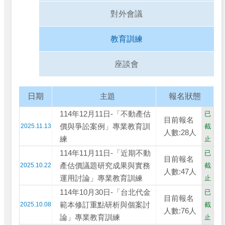
對外會議
教育訓練
座談會
日期
主題
報名狀態
114年12月11日-「不動產估
已
目前報名
價與爭訟案例」專業教育訓
2025.11.13
截
人數:28人
練
止
114年11月11日-「近期不動
已
目前報名
產估價議題研究成果與實務
2025.10.22
截
人數:47人
運用討論」專業教育訓練
止
114年10月30日-「台北代金
已
目前報名
範本修訂重點研析與個案討
2025.10.08
截
人數:76人
論」專業教育訓練
止