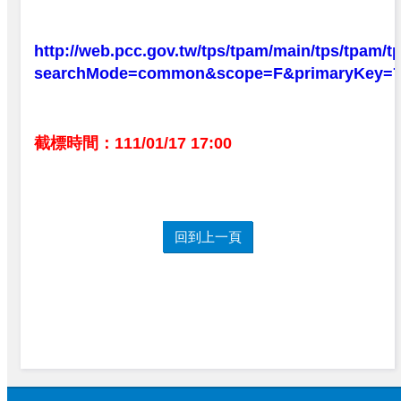
http://web.pcc.gov.tw/tps/tpam/main/tps/tpam/t
searchMode=common&scope=F&primaryKey=71
截標時間：111/01/17 17:00
回到上一頁